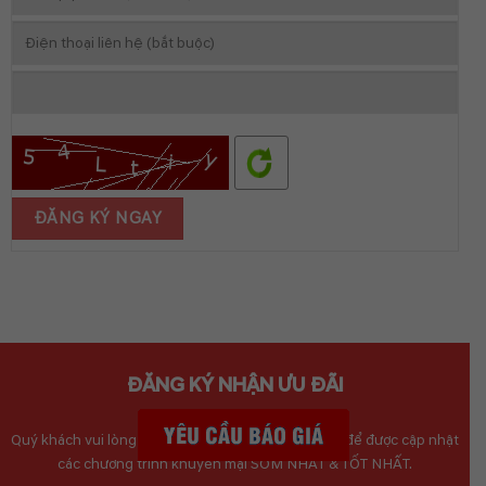
ĐĂNG KÝ NHẬN ƯU ĐÃI
Quý khách vui lòng điền đầy đủ thông tin bên dưới để được cập nhật
các chương trình khuyến mại SỚM NHẤT & TỐT NHẤT.