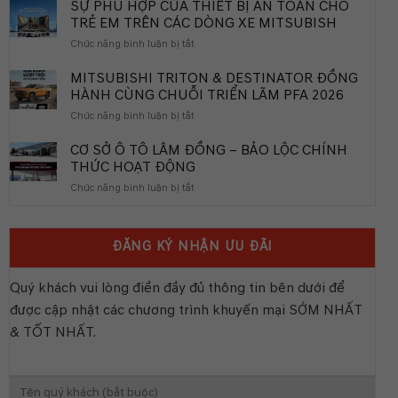
TRƯƠNG
SỰ PHÙ HỢP CỦA THIẾT BỊ AN TOÀN CHO
NHÀ
TRẺ EM TRÊN CÁC DÒNG XE MITSUBISH
PHÂN
ở
Chức năng bình luận bị tắt
PHỐI
SỰ
BITCAR
PHÙ
MITSUBISHI TRITON & DESTINATOR ĐỒNG
KHÁNH
HỢP
HÀNH CÙNG CHUỖI TRIỂN LÃM PFA 2026
HÒA
CỦA
ở
Chức năng bình luận bị tắt
THIẾT
MITSUBISHI
BỊ
TRITON
CƠ SỞ Ô TÔ LÂM ĐỒNG – BẢO LỘC CHÍNH
AN
&
THỨC HOẠT ĐỘNG
TOÀN
DESTINATOR
CHO
ở
Chức năng bình luận bị tắt
ĐỒNG
TRẺ
CƠ
HÀNH
EM
SỞ
CÙNG
TRÊN
Ô
CHUỖI
CÁC
ĐĂNG KÝ NHẬN ƯU ĐÃI
TÔ
TRIỂN
DÒNG
LÂM
LÃM
XE
ĐỒNG
PFA
Quý khách vui lòng điền đầy đủ thông tin bên dưới để
MITSUBISH
–
2026
được cập nhật các chương trình khuyến mại SỚM NHẤT
BẢO
LỘC
& TỐT NHẤT.
CHÍNH
THỨC
HOẠT
ĐỘNG