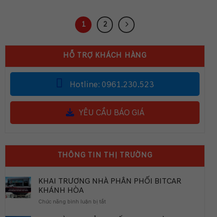
1
2
HỖ TRỢ KHÁCH HÀNG
Hotline: 0961.230.523
YÊU CẦU BÁO GIÁ
THÔNG TIN THỊ TRƯỜNG
KHAI TRƯƠNG NHÀ PHÂN PHỐI BITCAR
KHÁNH HÒA
ở
Chức năng bình luận bị tắt
KHAI