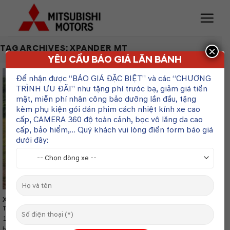
Skip
to
content
TAG ARCHIVES:
XPANDER MT
×
YÊU CẦU BÁO GIÁ LĂN BÁNH
Để nhận được “BÁO GIÁ ĐẶC BIỆT” và các “CHƯƠNG
07
TRÌNH ƯU ĐÃI” như tặng phí trước bạ, giảm giá tiền
Th3
mặt, miễn phí nhân công bảo dưỡng lần đầu, tặng
kèm phụ kiện gói dán phim cách nhiệt kính xe cao
cấp, CAMERA 360 độ toàn cảnh, bọc vô lăng da cao
cấp, bảo hiểm,… Quý khách vui lòng điền form báo giá
dưới đây:
Xpander AT Có Tiết Kiệm Xăng Hơn Bản MT Không? Đánh Giá Chi
Tiết
1. Giới Thiệu Mitsubishi Xpander AT và MT Mitsubishi Xpander hiện có
hai phiên bản...