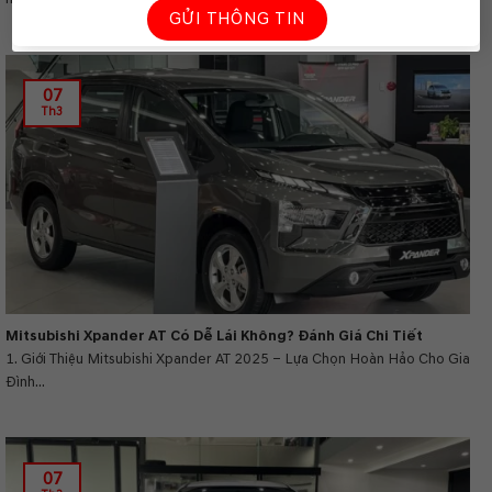
07
Th3
Mitsubishi Xpander AT Có Dễ Lái Không? Đánh Giá Chi Tiết
1. Giới Thiệu Mitsubishi Xpander AT 2025 – Lựa Chọn Hoàn Hảo Cho Gia
Đình...
07