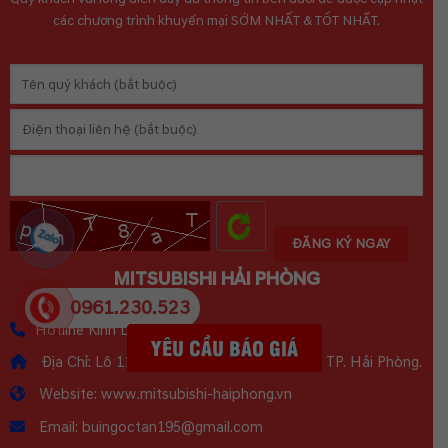
các chương trình khuyến mại SỚM NHẤT & TỐT NHẤT.
MITSUBISHI HẢI PHÒNG
0961.230.523
Hotline Kinh Doanh : 0961.230.523
Địa Chỉ: Lô 11A Lê Hồng Phong, Q. Hải An, TP. Hải Phòng.
Website: www.mitsubishi-haiphong.vn
Email: buingoctan195@gmail.com