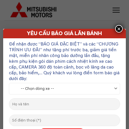
Skip
to
content
×
YÊU CẦU BÁO GIÁ LĂN BÁNH
Để nhận được “BÁO GIÁ ĐẶC BIỆT” và các “CHƯƠNG
HỖ TRỢ KHÁCH HÀNG
TRÌNH ƯU ĐÃI” như tặng phí trước bạ, giảm giá tiền
mặt, miễn phí nhân công bảo dưỡng lần đầu, tặng
kèm phụ kiện gói dán phim cách nhiệt kính xe cao
Hotline: 0961.230.523
cấp, CAMERA 360 độ toàn cảnh, bọc vô lăng da cao
cấp, bảo hiểm,… Quý khách vui lòng điền form báo giá
YÊU CẦU BÁO GIÁ
dưới đây:
THÔNG TIN THỊ TRƯỜNG
KHAI TRƯƠNG NHÀ PHÂN PHỐI BITCAR
KHÁNH HÒA