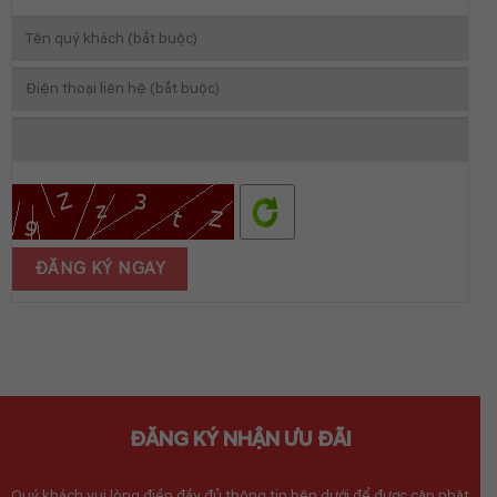
HOẠT
ĐỘNG
ĐĂNG KÝ NHẬN ƯU ĐÃI
Quý khách vui lòng điền đầy đủ thông tin bên dưới để được cập nhật