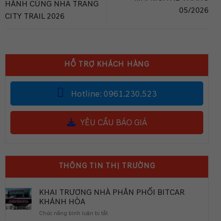
HÀNH CÙNG NHA TRANG
05/2026
CITY TRAIL 2026
HỖ TRỢ KHÁCH HÀNG
Hotline: 0961.230.523
YÊU CẦU BÁO GIÁ
THÔNG TIN THỊ TRƯỜNG
KHAI TRƯƠNG NHÀ PHÂN PHỐI BITCAR
KHÁNH HÒA
ở
Chức năng bình luận bị tắt