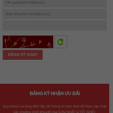
ĐĂNG KÝ NHẬN ƯU ĐÃI
Quý khách vui lòng điền đầy đủ thông tin bên dưới để được cập nhật
các chương trình khuyến mại SỚM NHẤT & TỐT NHẤT.