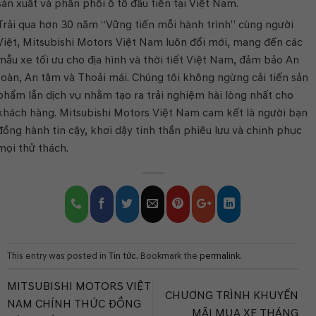
sản xuất và phân phối ô tô đầu tiên tại Việt Nam.
Trải qua hơn 30 năm “Vững tiến mỗi hành trình” cùng người
Việt, Mitsubishi Motors Việt Nam luôn đổi mới, mang đến các
mẫu xe tối ưu cho địa hình và thời tiết Việt Nam, đảm bảo An
toàn, An tâm và Thoải mái. Chúng tôi không ngừng cải tiến sản
phẩm lẫn dịch vụ nhằm tạo ra trải nghiệm hài lòng nhất cho
khách hàng. Mitsubishi Motors Việt Nam cam kết là người bạn
đồng hành tin cậy, khơi dậy tinh thần phiêu lưu và chinh phục
mọi thử thách.
This entry was posted in
Tin tức
. Bookmark the
permalink
.
MITSUBISHI MOTORS VIỆT
CHƯƠNG TRÌNH KHUYẾN
NAM CHÍNH THỨC ĐỒNG
MÃI MUA XE THÁNG