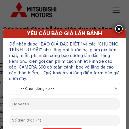
Skip
to
content
×
Các hoạt động hỗ trợ giáo dục và cộng
YÊU CẦU BÁO GIÁ LĂN BÁNH
đồng trong Quý I/2026
Để nhận được “BÁO GIÁ ĐẶC BIỆT” và các “CHƯƠNG
POSTED ON
29 THÁNG 4, 2026
BY
ADMIN
TRÌNH ƯU ĐÃI” như tặng phí trước bạ, giảm giá tiền
mặt, miễn phí nhân công bảo dưỡng lần đầu, tặng
kèm phụ kiện gói dán phim cách nhiệt kính xe cao
Các hoạt động hỗ trợ giáo dục và cộng đồng
cấp, CAMERA 360 độ toàn cảnh, bọc vô lăng da cao
trong Quý I/2026
cấp, bảo hiểm,… Quý khách vui lòng điền form báo giá
dưới đây:
Với mong muốn sẻ chia và góp phần tạo nên những thay đổi
tích cực, bền vững cho cộng đồng, Mitsubishi Motors Việt
Nam (MMV) phối hợp cùng các Nhà Phân phối (NPP) triển
khai nhiều hoạt động hỗ trợ giáo dục và cộng đồng tại nhiều
địa phương trên cả nước.
Cùng sự chung tay từ MMV, NPP VIG An Giang và Ô tô Tuyên
Quang đã trao hơn 700 phần quà Tết đến các em học sinh tại