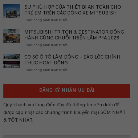
KHAI
TRƯƠNG
SỰ PHÙ HỢP CỦA THIẾT BỊ AN TOÀN CHO
NHÀ
TRẺ EM TRÊN CÁC DÒNG XE MITSUBISH
PHÂN
ở
Chức năng bình luận bị tắt
PHỐI
SỰ
BITCAR
PHÙ
MITSUBISHI TRITON & DESTINATOR ĐỒNG
KHÁNH
HỢP
HÀNH CÙNG CHUỖI TRIỂN LÃM PFA 2026
HÒA
CỦA
ở
Chức năng bình luận bị tắt
THIẾT
MITSUBISHI
BỊ
TRITON
CƠ SỞ Ô TÔ LÂM ĐỒNG – BẢO LỘC CHÍNH
AN
&
THỨC HOẠT ĐỘNG
TOÀN
DESTINATOR
CHO
ở
Chức năng bình luận bị tắt
ĐỒNG
TRẺ
CƠ
HÀNH
EM
SỞ
CÙNG
TRÊN
Ô
CHUỖI
CÁC
ĐĂNG KÝ NHẬN ƯU ĐÃI
TÔ
TRIỂN
DÒNG
LÂM
LÃM
XE
ĐỒNG
PFA
Quý khách vui lòng điền đầy đủ thông tin bên dưới để
MITSUBISH
–
2026
được cập nhật các chương trình khuyến mại SỚM NHẤT
BẢO
LỘC
& TỐT NHẤT.
CHÍNH
THỨC
HOẠT
ĐỘNG