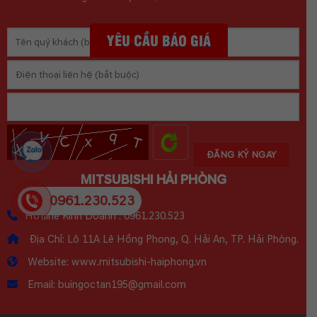
MITSUBISHI HẢI PHÒNG
0961.230.523
Hotline Kinh Doanh : 0961.230.523
Địa Chỉ: Lô 11A Lê Hồng Phong, Q. Hải An, TP. Hải Phòng.
Website: www.mitsubishi-haiphong.vn
Email: buingoctan195@gmail.com