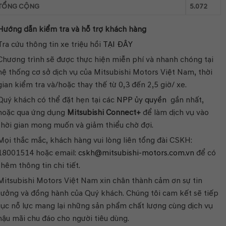
TỔNG CỘNG
5.072
Hướng
dẫn
kiểm
tra
và
hỗ
trợ
khách
hàng
Tra cứu thông tin xe triệu hồi
TẠI ĐÂY
Chương trình sẽ được thực hiện miễn phí và nhanh chóng tại
hệ thống cơ sở dịch vụ của Mitsubishi Motors Việt Nam, thời
gian kiểm tra và/hoặc thay thế từ 0,3 đến 2,5 giờ/ xe.
Quý khách có thể đặt hẹn tại các
NPP ủy quyền
gần nhất,
hoặc qua ứng dụng
Mitsubishi Connect+
để làm dịch vụ vào
thời gian mong muốn và giảm thiểu chờ đợi.
Mọi thắc mắc, khách hàng vui lòng liên tổng đài CSKH:
18001514 hoặc email:
cskh@mitsubishi-motors.com.vn
để có
thêm thông tin chi tiết.
Mitsubishi Motors Việt Nam xin chân thành cảm ơn sự tin
tưởng và đồng hành của Quý khách. Chúng tôi cam kết sẽ tiếp
tục nỗ lực mang lại những sản phẩm chất lượng cùng dịch vụ
hậu mãi chu đáo cho người tiêu dùng.