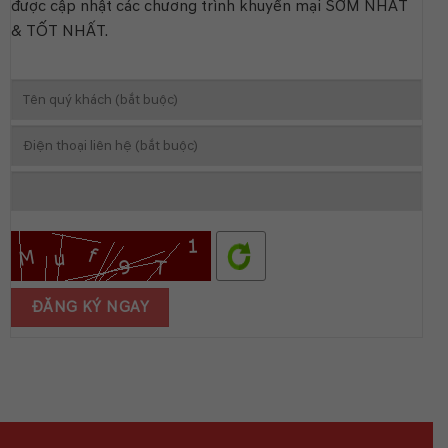
được cập nhật các chương trình khuyến mại SỚM NHẤT
BẢO
LỘC
& TỐT NHẤT.
CHÍNH
THỨC
HOẠT
ĐỘNG