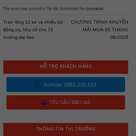
This entry was posted in
Tin tức
. Bookmark the
permalink
.
Trao tặng 12 xe và nhiều bộ
CHƯƠNG TRÌNH KHUYẾN
động cơ, hộp số cho 15
MÃI MUA XE THÁNG
trường đại học
06/2026
HỖ TRỢ KHÁCH HÀNG
Hotline: 0961.230.523
YÊU CẦU BÁO GIÁ
THÔNG TIN THỊ TRƯỜNG