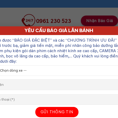
0961 230 523
Nhận Báo Giá
YÊU CẦU BÁO GIÁ LĂN BÁNH
SẢN PHẨM
BẢNG GIÁ XE MITSUBISHI
n được “BÁO GIÁ ĐẶC BIỆT” và các “CHƯƠNG TRÌNH ƯU ĐÃI”
í trước bạ, giảm giá tiền mặt, miễn phí nhân công bảo dưỡng lầ
m phụ kiện gói dán phim cách nhiệt kính xe cao cấp, CAMERA 
T KẾ NGOẠI THẤT CỦA MẪU XE SUV CỠ NHỎ
nh, bọc vô lăng da cao cấp, bảo hiểm,… Quý khách vui lòng điề
dưới đây:
tsubishi Motors sẽ tổ chức buổi ra mắt toàn cầu cho dòng xe 
1
donesia International Auto Show lần thứ 30
. Trước buổi ra mắt
ất của dòng xe SUV cỡ nhỏ hoàn toàn mới này, dự kiến xe được s
2
 Indonesia (Bekasi, Tây Java)
và sẽ giao xe tại Indonesia vào 