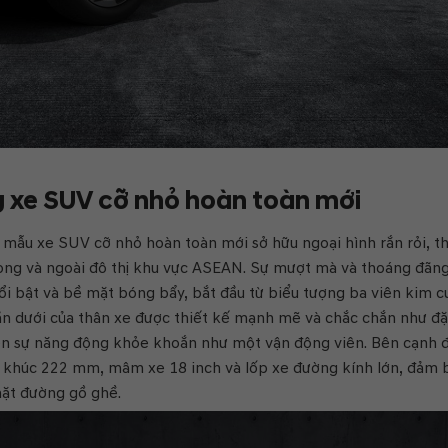
g xe SUV cỡ nhỏ hoàn toàn mới
 mẫu xe SUV cỡ nhỏ hoàn toàn mới sở hữu ngoại hình rắn rỏi, t
trong và ngoài đô thị khu vực ASEAN. Sự mượt mà và thoáng đãn
ổi bật và bề mặt bóng bẩy, bắt đầu từ biểu tượng ba viên kim 
hần dưới của thân xe được thiết kế mạnh mẽ và chắc chắn như đ
ện sự năng động khỏe khoắn như một vận động viên. Bên cạnh đ
 khúc 222 mm, mâm xe 18 inch và lốp xe đường kính lớn, đảm 
mặt đường gồ ghề.