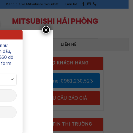
Bảng giá xe Mitsubishi mới nhất
Liên hệ
MITSUBISHI HẢI PHÒNG
×
TIN TỨC SỰ KIỆN
LIÊN HỆ
 như
n đầu,
360 độ
n form
HỖ TRỢ KHÁCH HÀNG
Hotline: 0961.230.523
SUV
YÊU CẦU BÁO GIÁ
,
ản
tháng
THÔNG TIN THỊ TRƯỜNG