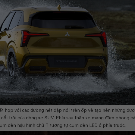
kết hợp với các đường nét dập nổi trên ốp vè tạo nên những đư
g nổi trội của dòng xe SUV. Phía sau thân xe mang đậm phong c
cụm đèn hậu hình chữ T tương tự cụm đèn LED ở phía trước.