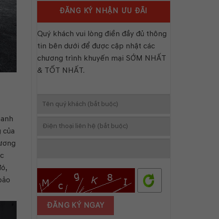
Ô
MITSUBISH
TRIỂN
ĐĂNG KÝ NHẬN ƯU ĐÃI
TÔ
LÃM
LÂM
PFA
ĐỒNG
2026
Quý khách vui lòng điền đầy đủ thông
–
tin bên dưới để được cập nhật các
BẢO
LỘC
chương trình khuyến mại SỚM NHẤT
CHÍNH
& TỐT NHẤT.
THỨC
HOẠT
ĐỘNG
hanh
g của
cương
ặc
ó,
bảo