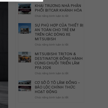
KHAI TRƯƠNG NHÀ PHÂN
PHỐI BITCAR KHÁNH HÒA
ở
Chức năng bình luận bị tắt
KHAI
TRƯƠNG
SỰ PHÙ HỢP CỦA THIẾT BỊ
NHÀ
AN TOÀN CHO TRẺ EM
PHÂN
TRÊN CÁC DÒNG XE
PHỐI
MITSUBISH
BITCAR
KHÁNH
ở
Chức năng bình luận bị tắt
HÒA
SỰ
PHÙ
MITSUBISHI TRITON &
HỢP
DESTINATOR ĐỒNG HÀNH
CỦA
CÙNG CHUỖI TRIỂN LÃM
THIẾT
PFA 2026
BỊ
AN
ở
Chức năng bình luận bị tắt
TOÀN
MITSUBISHI
CHO
TRITON
CƠ SỞ Ô TÔ LÂM ĐỒNG –
TRẺ
&
BẢO LỘC CHÍNH THỨC
EM
DESTINATOR
HOẠT ĐỘNG
TRÊN
ĐỒNG
ở
Chức năng bình luận bị tắt
CÁC
HÀNH
CƠ
DÒNG
CÙNG
SỞ
XE
CHUỖI