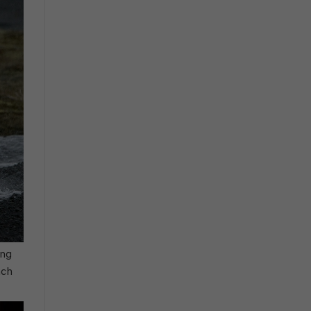
ờng
ách