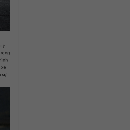
i ý
tượng
hình
 xe
h sự