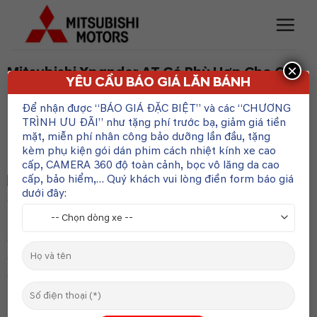
Skip
to
content
×
Mitsubishi Xpander AT Có Phù Hợp Cho Gia
YÊU CẦU BÁO GIÁ LĂN BÁNH
Đình Không? Đánh Giá Chi Tiết
Để nhận được “BÁO GIÁ ĐẶC BIỆT” và các “CHƯƠNG
POSTED ON
7 THÁNG 3, 2025
BY
ADMIN
TRÌNH ƯU ĐÃI” như tặng phí trước bạ, giảm giá tiền
mặt, miễn phí nhân công bảo dưỡng lần đầu, tặng
kèm phụ kiện gói dán phim cách nhiệt kính xe cao
1. Giới Thiệu Mitsubishi Xpander AT
cấp, CAMERA 360 độ toàn cảnh, bọc vô lăng da cao
cấp, bảo hiểm,… Quý khách vui lòng điền form báo giá
dưới đây:
Mitsubishi Xpander AT là một trong những mẫu xe MPV 7
chỗ được ưa chuộng nhất hiện nay. Với thiết kế rộng rãi,
động cơ tiết kiệm nhiên liệu và nhiều tiện ích an toàn, đây
có phải là lựa chọn phù hợp cho gia đình? Hãy cùng tìm
hiểu chi tiết.
————————————————————-