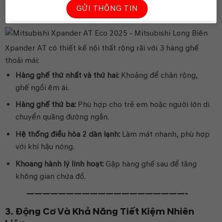
2. Không Gian Nội Thất Rộng Rãi, Tiện Nghi
Xpander AT có thiết kế nội thất rộng rãi với 3 hàng ghế
thoải mái:
Hàng ghế thứ nhất và thứ hai:
Khoảng để chân rộng,
ghế ngồi êm ái.
Hàng ghế thứ ba:
Phù hợp cho trẻ em hoặc người lớn di
chuyển quãng đường ngắn.
Hệ thống điều hòa 2 dàn lạnh:
Làm mát nhanh, phù hợp
với khí hậu nóng.
Khoang hành lý linh hoạt:
Gập hàng ghế sau để tăng
không gian chứa đồ.
————————————————————-
3. Động Cơ Và Khả Năng Tiết Kiệm Nhiên