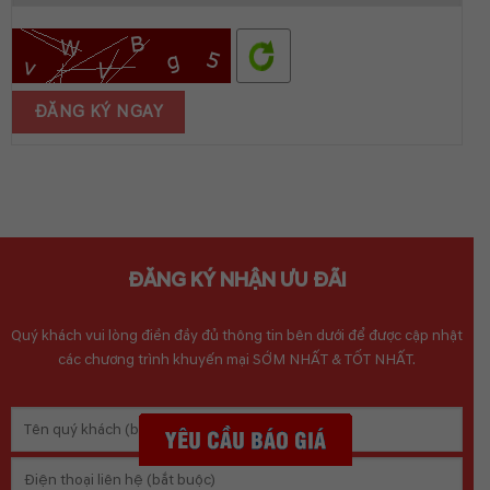
ĐĂNG KÝ NHẬN ƯU ĐÃI
Quý khách vui lòng điền đầy đủ thông tin bên dưới để được cập nhật
các chương trình khuyến mại SỚM NHẤT & TỐT NHẤT.