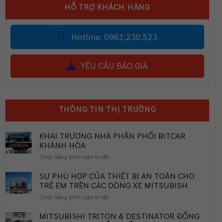
HỖ TRỢ KHÁCH HÀNG
Hotline: 0961.230.523
YÊU CẦU BÁO GIÁ
THÔNG TIN THỊ TRƯỜNG
KHAI TRƯƠNG NHÀ PHÂN PHỐI BITCAR
KHÁNH HÒA
ở
Chức năng bình luận bị tắt
KHAI
TRƯƠNG
SỰ PHÙ HỢP CỦA THIẾT BỊ AN TOÀN CHO
NHÀ
TRẺ EM TRÊN CÁC DÒNG XE MITSUBISH
PHÂN
ở
Chức năng bình luận bị tắt
PHỐI
SỰ
BITCAR
PHÙ
MITSUBISHI TRITON & DESTINATOR ĐỒNG
KHÁNH