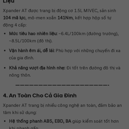
Liệu
Xpander AT được trang bị động cơ 1.5L MIVEC, sản sinh
104 mã lực
, mô-men xoắn
141Nm
, kết hợp hộp số tự
động 4 cấp:
Mức tiêu hao nhiên liệu:
~6.4L/100km (đường trường),
~8.5L/100km (đô thị).
Vận hành êm ái, dễ lái:
Phù hợp với những chuyến đi xa
của gia đình.
Khả năng vượt địa hình nhẹ:
Đi tốt trên đường đô thị và
nông thôn.
————————————————————-
4. An Toàn Cho Cả Gia Đình
Xpander AT trang bị nhiều công nghệ an toàn, đảm bảo an
tâm khi sử dụng:
Hệ thống phanh ABS, EBD, BA
giúp kiểm soát tốt hơn
khi phanh gấp.