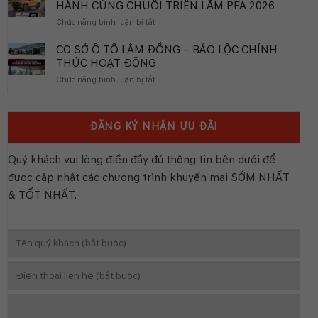
HỢP
HÀNH CÙNG CHUỖI TRIỂN LÃM PFA 2026
HÒA
CỦA
ở
Chức năng bình luận bị tắt
THIẾT
MITSUBISHI
BỊ
TRITON
CƠ SỞ Ô TÔ LÂM ĐỒNG – BẢO LỘC CHÍNH
AN
&
THỨC HOẠT ĐỘNG
TOÀN
DESTINATOR
CHO
ở
Chức năng bình luận bị tắt
ĐỒNG
TRẺ
CƠ
HÀNH
EM
SỞ
CÙNG
TRÊN
Ô
CHUỖI
CÁC
ĐĂNG KÝ NHẬN ƯU ĐÃI
TÔ
TRIỂN
DÒNG
LÂM
LÃM
XE
ĐỒNG
PFA
Quý khách vui lòng điền đầy đủ thông tin bên dưới để
MITSUBISH
–
2026
được cập nhật các chương trình khuyến mại SỚM NHẤT
BẢO
LỘC
& TỐT NHẤT.
CHÍNH
THỨC
HOẠT
ĐỘNG