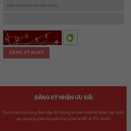
ĐĂNG KÝ NHẬN ƯU ĐÃI
Quý khách vui lòng điền đầy đủ thông tin bên dưới để được cập nhật
các chương trình khuyến mại SỚM NHẤT & TỐT NHẤT.