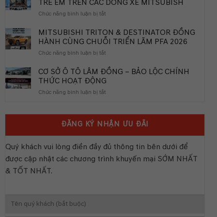
TRẺ EM TRÊN CÁC DÒNG XE MITSUBISH
PHÂN
ở
Chức năng bình luận bị tắt
PHỐI
SỰ
BITCAR
PHÙ
MITSUBISHI TRITON & DESTINATOR ĐỒNG
KHÁNH
HỢP
HÀNH CÙNG CHUỖI TRIỂN LÃM PFA 2026
HÒA
CỦA
ở
Chức năng bình luận bị tắt
THIẾT
MITSUBISHI
BỊ
TRITON
CƠ SỞ Ô TÔ LÂM ĐỒNG – BẢO LỘC CHÍNH
AN
&
THỨC HOẠT ĐỘNG
TOÀN
DESTINATOR
CHO
ở
Chức năng bình luận bị tắt
ĐỒNG
TRẺ
CƠ
HÀNH
EM
SỞ
CÙNG
TRÊN
Ô
CHUỖI
CÁC
ĐĂNG KÝ NHẬN ƯU ĐÃI
TÔ
TRIỂN
DÒNG
LÂM
LÃM
XE
ĐỒNG
PFA
Quý khách vui lòng điền đầy đủ thông tin bên dưới để
MITSUBISH
–
2026
được cập nhật các chương trình khuyến mại SỚM NHẤT
BẢO
LỘC
& TỐT NHẤT.
CHÍNH
THỨC
HOẠT
ĐỘNG