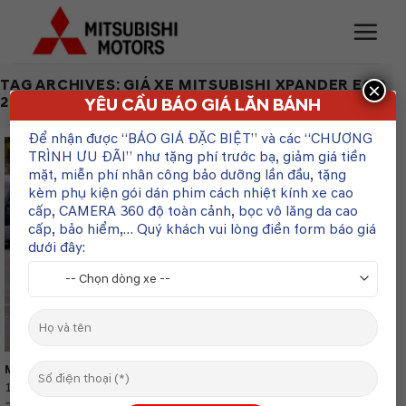
Skip
to
content
TAG ARCHIVES:
GIÁ XE MITSUBISHI XPANDER ECO
×
2025
YÊU CẦU BÁO GIÁ LĂN BÁNH
Để nhận được “BÁO GIÁ ĐẶC BIỆT” và các “CHƯƠNG
TRÌNH ƯU ĐÃI” như tặng phí trước bạ, giảm giá tiền
02
mặt, miễn phí nhân công bảo dưỡng lần đầu, tặng
Th3
kèm phụ kiện gói dán phim cách nhiệt kính xe cao
cấp, CAMERA 360 độ toàn cảnh, bọc vô lăng da cao
cấp, bảo hiểm,… Quý khách vui lòng điền form báo giá
dưới đây:
Mitsubishi Xpander Eco 2025 có phải là mẫu MPV giá rẻ nhất?
1. Giá bán Mitsubishi Xpander Eco 2025 Mitsubishi Xpander Eco