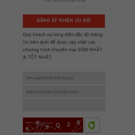
ở
Chức năng bình luận bị tắt
CÁC
HÀNH
CƠ
DÒNG
CÙNG
SỞ
XE
CHUỖI
Ô
MITSUBISH
TRIỂN
ĐĂNG KÝ NHẬN ƯU ĐÃI
TÔ
LÃM
LÂM
PFA
ĐỒNG
2026
Quý khách vui lòng điền đầy đủ thông
–
tin bên dưới để được cập nhật các
BẢO
LỘC
chương trình khuyến mại SỚM NHẤT
CHÍNH
& TỐT NHẤT.
THỨC
HOẠT
ĐỘNG