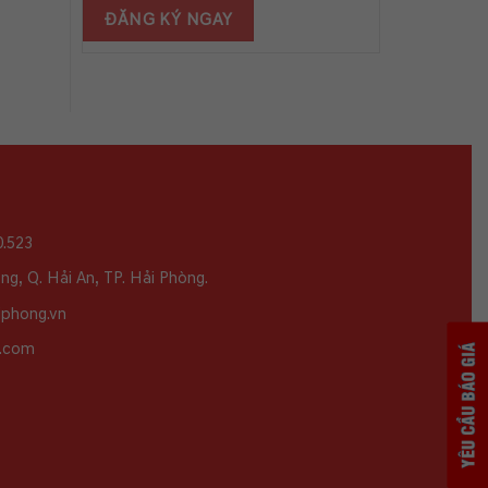
0.523
g, Q. Hải An, TP. Hải Phòng.
iphong.vn
l.com