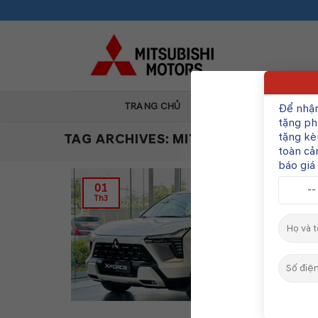
Skip
to
content
TRANG CHỦ
GIỚI THIỆU
Để nhậ
tặng ph
tặng kè
TAG ARCHIVES:
MITSUBISHI XFORCE 
toàn cả
báo giá 
01
Th3