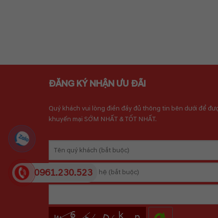
ĐĂNG KÝ NHẬN ƯU ĐÃI
Quý khách vui lòng điền đầy đủ thông tin bên dưới để đư
khuyến mại SỚM NHẤT & TỐT NHẤT.
0961.230.523