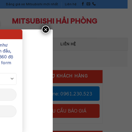
Bảng giá xe Mitsubishi mới nhất
Liên hệ
MITSUBISHI HẢI PHÒNG
×
TIN TỨC SỰ KIỆN
LIÊN HỆ
 như
n đầu,
360 độ
n form
HỖ TRỢ KHÁCH HÀNG
Hotline: 0961.230.523
g
YÊU CẦU BÁO GIÁ