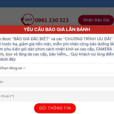
0961 230 523
Nhận Báo Giá
YÊU CẦU BÁO GIÁ LĂN BÁNH
SẢN PHẨM
BẢNG GIÁ XE MITSUBISHI
n được “BÁO GIÁ ĐẶC BIỆT” và các “CHƯƠNG TRÌNH ƯU ĐÃI”
í trước bạ, giảm giá tiền mặt, miễn phí nhân công bảo dưỡng lầ
m phụ kiện gói dán phim cách nhiệt kính xe cao cấp, CAMERA 
2025
nh, bọc vô lăng da cao cấp, bảo hiểm,… Quý khách vui lòng điề
dưới đây:
Mitsubishi Xforce 2025 hiện được phân phối chính hãng tại
Hải Phòng với các phiên bản và mức giá niêm yết như sau:
Mitsubishi Xforce 2025 hiện được phân phối chính hãng tại Hải Phòn
với các phiên...