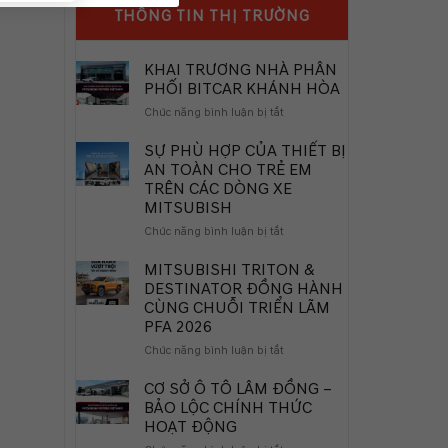
THÔNG TIN THỊ TRƯỜNG
KHAI TRƯƠNG NHÀ PHÂN
PHỐI BITCAR KHÁNH HÒA
ở
Chức năng bình luận bị tắt
KHAI
TRƯƠNG
SỰ PHÙ HỢP CỦA THIẾT BỊ
NHÀ
AN TOÀN CHO TRẺ EM
PHÂN
TRÊN CÁC DÒNG XE
PHỐI
MITSUBISH
BITCAR
KHÁNH
ở
Chức năng bình luận bị tắt
HÒA
SỰ
PHÙ
MITSUBISHI TRITON &
HỢP
DESTINATOR ĐỒNG HÀNH
CỦA
CÙNG CHUỖI TRIỂN LÃM
THIẾT
PFA 2026
BỊ
AN
ở
Chức năng bình luận bị tắt
TOÀN
MITSUBISHI
CHO
TRITON
CƠ SỞ Ô TÔ LÂM ĐỒNG –
TRẺ
&
BẢO LỘC CHÍNH THỨC
EM
DESTINATOR
HOẠT ĐỘNG
TRÊN
ĐỒNG